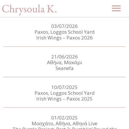
Αρχική
03/07/2026
Paxos, Loggos School Yard
Βιογραφία
Irish Wings – Paxos 2026
Μουσική
21/06/2026
Projects
Videos
Αθήνα, Μακάρι
Δισκογραφία
Seanefa
Gallery
Εκδηλώσεις
10/07/2025
Paxos, Loggos School Yard
Επερχόμενες εκδηλώσεις
Irish Wings – Paxos 2025
Περασμένες εκδηλώσεις
Νέα
01/02/2025
Μοσχάτο, Αθήνα, Αθηνά Live
Επικοινωνία