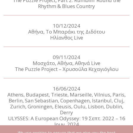
The Puzzle Project, Part 2: Rumblin’ Round the
Rhythm & Blues Country
-ENG-
10/12/2024
Αθήνα, Το Μπαράκι της Διδότου
Ηλίανθος Live
09/11/2024
Μοσχάτο, Αθήνα, Αθηνά Live
The Puzzle Project – Χρυσούλα Κεχαγιόγλου
16/06/2024
Athens, Budapest, Trieste, Marseille, Vilnius, Paris,
Berlin, San Sebastian, Copenhagen, Istanbul, Cluj,
Zurich, Groningen, Eleusis, Oulu, Lisbon, Dublin,
Derry
ULYSSES: A European Odyssey: 19 Σεπτ. 2022 – 16
Ιουν. 2024
We use cookies to ensure that we give you the best