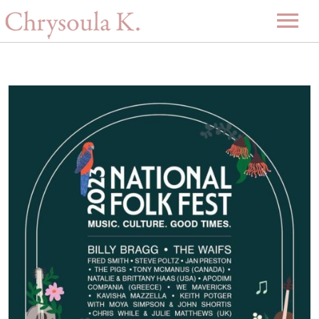
Αρχική
Βιογραφία
Μουσική
Projects
Videos
Δισκογραφία
Gallery
Εκδηλώσεις
Επερχόμενες εκδηλώσεις
Νέα
Περασμένες εκδηλώσεις
Επικοινωνία
-ENG-