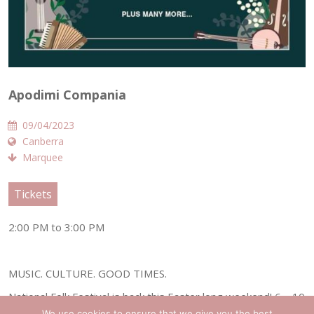
Apodimi Compania
09/04/2023
Canberra
Marquee
Tickets
2:00 PM to 3:00 PM
MUSIC. CULTURE. GOOD TIMES.
National Folk Festival is back this Easter long weekend! 6 – 10
We use cookies to ensure that we give you the best