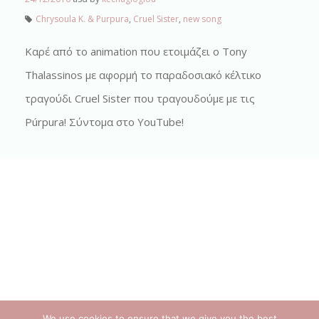
Chrysoula K. & Purpura
,
Cruel Sister
,
new song
Καρέ από το animation που ετοιμάζει ο Tony
Thalassinos με αφορμή το παραδοσιακό κέλτικο
τραγούδι Cruel Sister που τραγουδούμε με τις
Púrpura! Σύντομα στο YouTube!
We use cookies to ensure that we give you the best