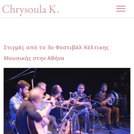
Αρχική
Βιογραφία
Στιγμές από το 3ο Φεστιβάλ Κέλτικης
Μουσική
Μουσικής στην Αθήνα
Projects
Videos
Δισκογραφία
Gallery
Εκδηλώσεις
Επερχόμενες εκδηλώσεις
Νέα
Περασμένες εκδηλώσεις
Επικοινωνία
-ENG-