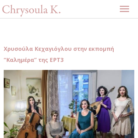
Αρχική
Βιογραφία
Χρυσούλα Κεχαγιόγλου στην εκπομπή
Μουσική
“Καλημέρα” της ΕΡΤ3
Projects
Videos
Δισκογραφία
Gallery
Εκδηλώσεις
Επερχόμενες εκδηλώσεις
Νέα
Περασμένες εκδηλώσεις
Επικοινωνία
-ENG-