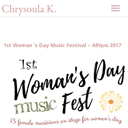
Αρχική
Βιογραφία
1st Woman ‘s Day Music Festival – Αθήνα 2017
Μουσική
Projects
Videos
Δισκογραφία
Gallery
Εκδηλώσεις
Επερχόμενες εκδηλώσεις
Νέα
Περασμένες εκδηλώσεις
Επικοινωνία
-ENG-