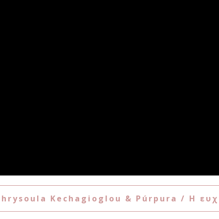
hrysoula Kechagioglou & Púrpura / Η ευ