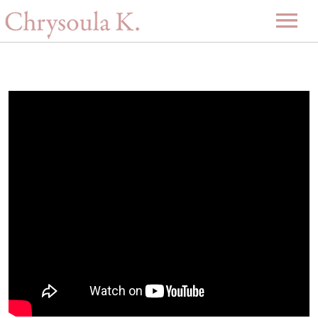
Αρχική
Βιογραφία
Μουσική
Projects
Videos
Δισκογραφία
Gallery
Εκδηλώσεις
Επερχόμενες εκδηλώσεις
Νέα
Περασμένες εκδηλώσεις
Επικοινωνία
-ENG-