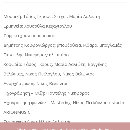
Μουσική: Τάσος Γκρους, Στίχοι: Μαρία Λαλιώτη
Ερμηνεία: Χρυσούλα Κεχαγιόγλου
Συμμετέχουν οι μουσικοί:
Δημήτρης Κουφογιώργος: μπουζούκια, κιθάρα, μπαγλαμάς
Παντελής Νικηφόρος: ηλ. μπάσο
Χορωδία: Τάσος Γκρους, Μαρία Λαλιώτη, Βαγγέλης
Βελώνιας, Νίκος Πιτλόγλου, Νίκος Βελώνιας
Ενορχήστρωση: Νίκος Βελώνιας
Ηχογράφηση – Μίξη: Παντελής Νικηφόρος
Ηχογράφηση φωνών – Μastering: Νίκος Πιτλόγλου / studio
ARIONMUSIC
Ζωγραφικά έργα: Ηλίας Λαλιώτης
We use cookies to ensure that we give you the best