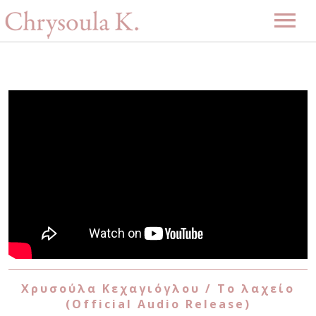
Αρχική
Βιογραφία
Μουσική
Projects
Videos
Δισκογραφία
Gallery
Εκδηλώσεις
Επερχόμενες εκδηλώσεις
Νέα
Περασμένες εκδηλώσεις
Επικοινωνία
Χρυσούλα Κεχαγιόγλου / Το λαχείο
(Official Audio Release)
-ENG-