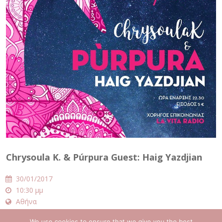
Chrysoula K. & Púrpura Guest: Haig Yazdjian
30/01/2017
10:30 μμ
Αθήνα
Poems & Crimes
We use cookies to ensure that we give you the best