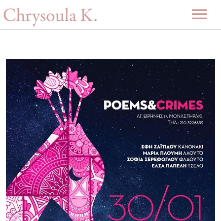
Αρχική
Βιογραφία
Μουσική
Projects
Videos
Δισκογραφία
Gallery
Εκδηλώσεις
Επερχόμενες εκδηλώσεις
Νέα
Περασμένες εκδηλώσεις
Επικοινωνία
-ENG-