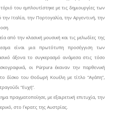
τόριό του εμπλουτίστηκε με τις δημιουργίες των
ό την Ιταλία, την Πορτογαλία, την Αργεντινή, την
δοση.
ία από την κλασική μουσική και τις μελωδίες της
λεσμα είναι μια πρωτότυπη προσέγγιση των
σικό άξονα το συγκερασμό ανάμεσα στις τόσο
σκογραφικά, οι Púrpura έκαναν την παρθενική
ο δίσκο του Θοδωρή Κουέλη με τίτλο “Αγάπη”,
τραγούδι “Ευχή”.
μα πραγματοποίησε, με εξαιρετική επιτυχία, την
ρικό, στο Γκρατς της Αυστρίας.