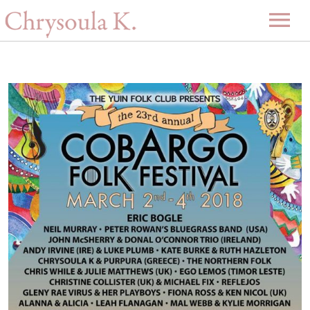
Αρχική
Βιογραφία
Μουσική
Projects
Videos
Δισκογραφία
Gallery
Εκδηλώσεις
Επερχόμενες εκδηλώσεις
Νέα
Περασμένες εκδηλώσεις
Επικοινωνία
-ENG-