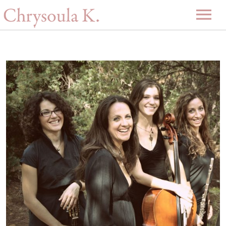
Αρχική
Βιογραφία
Μουσική
Projects
Videos
Δισκογραφία
Gallery
Εκδηλώσεις
Επερχόμενες εκδηλώσεις
Νέα
Περασμένες εκδηλώσεις
Επικοινωνία
-ENG-