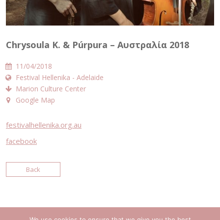
Chrysoula K. & Púrpura – Αυστραλία 2018
11/04/2018
Festival Hellenika - Adelaide
Marion Culture Center
Google Map
festivalhellenika.org.au
facebook
Back
We use cookies to ensure that we give you the best