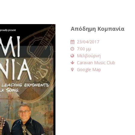
Απόδημη Κομπανία
23/04/2017
7:00 μμ
Μελβούρνη
Caravan Music Club
Google Map