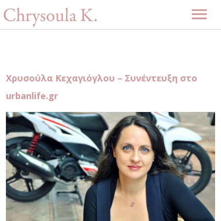
Αρχική
Βιογραφία
Χρυσούλα Κεχαγιόγλου – Συνέντευξη στο
Μουσική
urbanlife.gr
Projects
Videos
Δισκογραφία
Gallery
Εκδηλώσεις
Επερχόμενες εκδηλώσεις
Νέα
Περασμένες εκδηλώσεις
Επικοινωνία
-ENG-