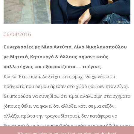
06/04/2016
Συνεργασίες με Νίκο Αντύπα, Λίνα Νικολακοπούλου
με Μητσιά, Κηπουργό & άλλους σημαντικούς
καλλιτέχνες και εξαφανίζεσαι…. τι έγινε;
Κάηκα. Έτσι απλά. Δεν είχα το στομάχι να χωνέψω τα
πράγματα που δε μου άρεσαν στο χώρο (και δεν ήταν λίγα),
δε μπορούσα να συνηθίσω ότι είμαι αναλώσιμη στα σχήματα
(όποιος θέλει να φανεί ότι αλλάζει κάτι σε μια σεζόν,
αλλάζει πρώτα την τραγουδίστρια!), δεν κατάφερα να
διαχειριστώ το ότι τραγουδούσα πράγματα που ήθελαν την
We use cookies to ensure that we give you the best